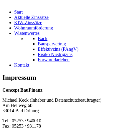
Start
Aktuelle Zinssätze
KfW-Zinssätze
Wohnraumförderung
Wissenwertes
Back
Bausparvertrag
Effektivzins (PAngV)
Risiko Niedrigzins
Forwarddarlehen
Kontakt
Impressum
Concept BauFinanz
Michael Keck (Inhaber und Datenschutzbeauftragter)
Am Hellweg 6b
33014 Bad Driburg
Tel.: 05253 / 940010
Fax: 05253 / 931178